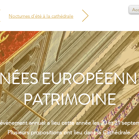
Acc
Nocturnes d'été à la cathédrale
NÉES EUROPÉENN
PATRIMOINE
événement annuel a lieu cette année les 20 et 21 septe
Plusieurs propositions ont lieu dans la Cathédrale.