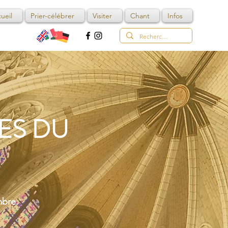
ueil
Prier-célébrer
Visiter
Chant
Infos
ES DU
mbre.