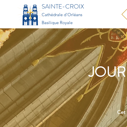
SAINTE-CROIX
Cathédrale d'Orléans
Basilique Royale
JOUR
Cet 