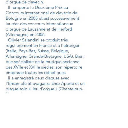
d'orgue de clavecin.
Il remporte le Deuxième Prix au
Concours international de clavecin de
Bologne en 2005 et est successivement
lauréat des concours internationaux
d’orgue de Lausanne et de Herford
(Allemagne) en 2006.
Olivier Salandini se produit très
régulièrement en France et à l’étranger
(Italie, Pays-Bas, Suisse, Belgique,
Allemagne, Grande-Bretagne, USA). Bien
que spécialiste de la musique ancienne
des XVIIe et XVIIIe siècles, son répertoire
embrasse toutes les esthétiques.
Il a enregistré deux disques avec
l’Ensemble Stravaganza chez Aparte et un
disque solo « Jeu d’orgue » (Chanteloup-
Musique).
Olivier Salandini enseigne l’orgue au
Conservatoire à Rayonnement Régional
de Clermont-Ferrand ainsi qu'à l'école
d'orgue de Saint Denis-en-Val (Loiret).
Organiste titulaire des grandes orgues
de la Cathédrale de Bourges de 2011 à