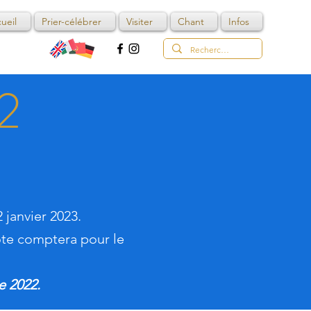
ueil
Prier-célébrer
Visiter
Chant
Infos
2
 janvier 2023.
ote comptera pour le
e 2022.