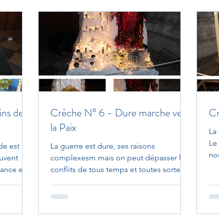
ns de la
Crèche N° 6 - Dure marche vers
C
la Paix
La
Le
de est
La guerre est dure, ses raisons
no
ouvent
complexesm mais on peut dépasser les
Un
rance et le
conflits de tous temps et toutes sortes
(pays, familles, voisins…),...