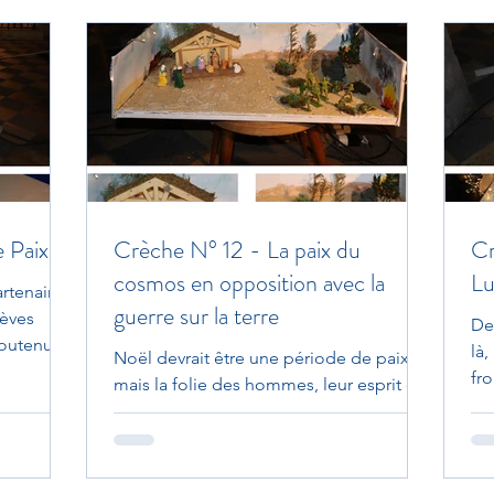
 Paix
Crèche N° 12 - La paix du
Cr
cosmos en opposition avec la
Lu
rtenaire
guerre sur la terre
lèves
De
soutenus
là
Noël devrait être une période de paix,
fr
mais la folie des hommes, leur esprit de
sou
conquête et de domination sur leurs
semblables et sur la...