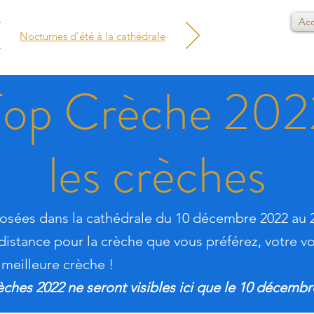
Acc
Nocturnes d'été à la cathédrale
Top Crèche 202
les crèches
posées dans la cathédrale du 10 décembre 2022 au 2
distance pour la crèche que vous préférez, votre v
 meilleure crèche !
èches 2022 ne seront visibles ici que le 10 décembr