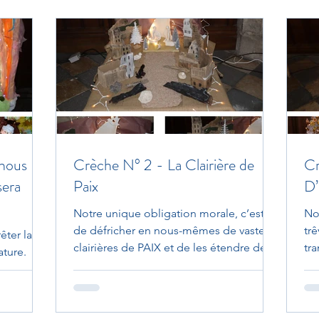
nous
Crèche N° 2 - La Clairière de
C
sera
Paix
D
Notre unique obligation morale, c’est
No
de défricher en nous-mêmes de vastes
trê
êter la
clairières de PAIX et de les étendre de
tr
ature.
proche en proche,...
Noë
 la