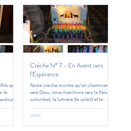
Crèche N° 7 - En Avent vers
l’Espérance
lits qui
Notre crèche montre qu’en cheminant
r le
vers Dieu, nous marchons vers la Paix (la
 autour de
colombe), la lumière (le soleil) et le
salut(l’ancre de...