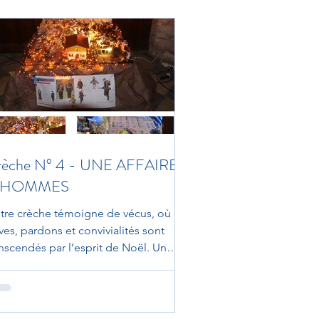
rèche N° 4 - UNE AFFAIRE
’HOMMES
tre crèche témoigne de vécus, où
ves, pardons et convivialités sont
anscendés par l’esprit de Noël. Un
l de 1914 sur le front...