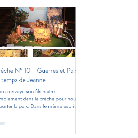
èche N° 10 - Guerres et Paix
 temps de Jeanne
u a envoyé son fils naitre
mblement dans la crèche pour nous
porter la paix. Dans le même esprit,
u a envoyé Saint Michel,...