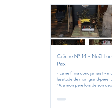
Crèche N° 14 - Noël Lue
Paix
« ça ne finira donc jamais! » m
lassitude de mon grand-père, 
14, à mon père lors de son dép
Algérie en 56. Éternel...