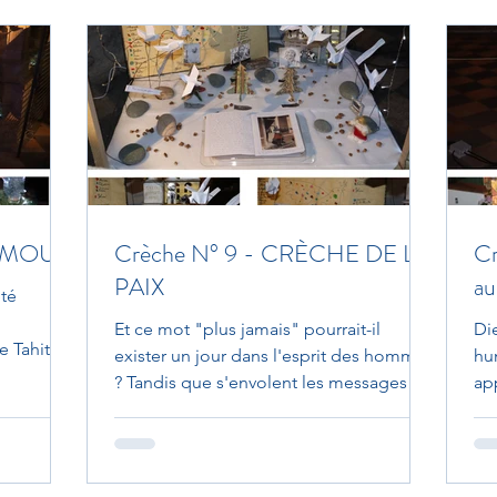
t AMOUR
Crèche N° 9 - CRÈCHE DE LA
Cr
PAIX
au
été
Et ce mot "plus jamais" pourrait-il
Die
e Tahiti.
exister un jour dans l'esprit des hommes
hu
? Tandis que s'envolent les messages
ap
des aînés recueillis...
Die