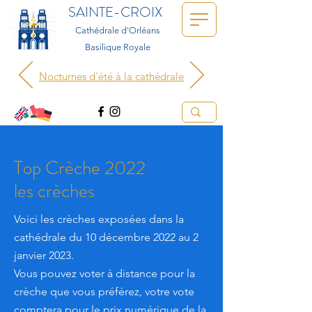
SAINTE-CROIX
Cathédrale d'Orléans
Basilique Royale
Nocturnes d'été à la cathédrale
Top Crèche 2022
les crèches
Voici les crèches exposées dans la
cathédrale du 10 décembre 2022 au 2
janvier 2023.
Vous pouvez voter à distance pour la
crèche que vous préférez, votre vote
comptera pour le prix numérique de la