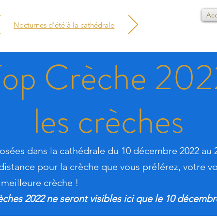
Acc
Nocturnes d'été à la cathédrale
Top Crèche 202
les crèches
posées dans la cathédrale du 10 décembre 2022 au 2
distance pour la crèche que vous préférez, votre v
 meilleure crèche !
èches 2022 ne seront visibles ici que le 10 décembr