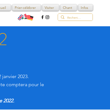
ueil
Prier-célébrer
Visiter
Chant
Infos
2
 janvier 2023.
ote comptera pour le
e 2022.