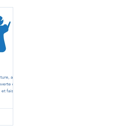
sture, au
uverte de
et faisant